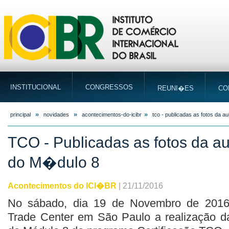
INSTITUCIONAL
CONGRESSOS
REUNI�ES
CO
»
»
»
principal
novidades
acontecimentos-do-icibr
tco - publicadas as fotos da a
TCO - Publicadas as fotos da au
do M�dulo 8
Acontecimentos do ICI�BR
| 21/11/2016
No sábado, dia 19 de Novembro de 2016
Trade Center em São Paulo a realização da