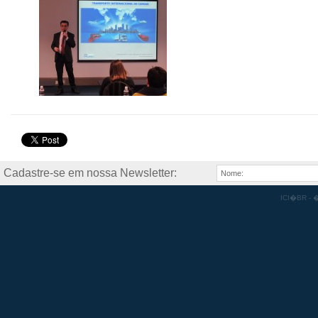
Cadastre-se em nossa Newsletter:
ICI�BR - �