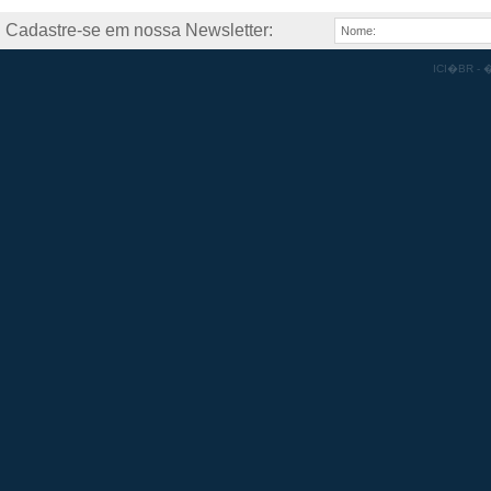
Cadastre-se em nossa Newsletter:
ICI�BR - �