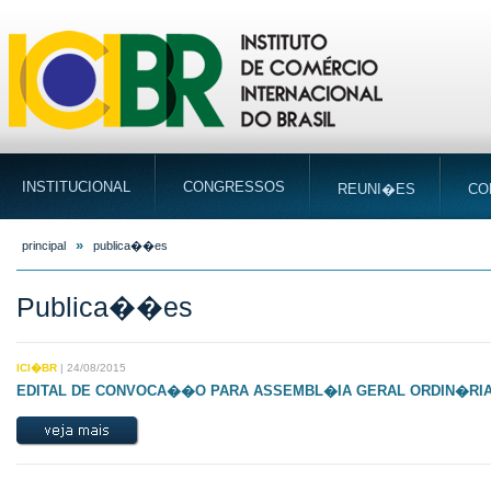
INSTITUCIONAL
CONGRESSOS
REUNI�ES
CO
»
principal
publica��es
Publica��es
ICI�BR
| 24/08/2015
EDITAL DE CONVOCA��O PARA ASSEMBL�IA GERAL ORDIN�RIA